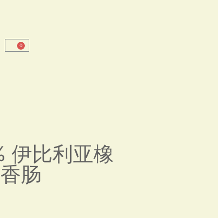
0
% 伊比利亚橡
米香肠