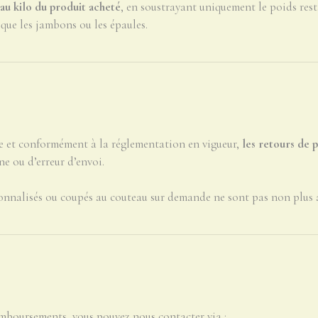
 au kilo du produit acheté
, en soustrayant uniquement le poids re
 que les jambons ou les épaules.
re et conformément à la réglementation en vigueur,
les retours de 
ne ou d’erreur d’envoi.
sonnalisés ou coupés au couteau sur demande ne sont pas non plus 
emboursements, vous pouvez nous contacter via :