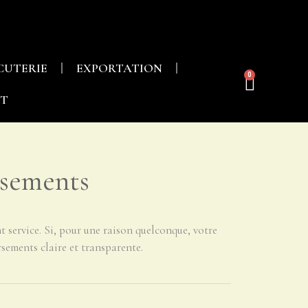
CUTERIE
EXPORTATION
0
T
rsements
t service. Si, pour une raison quelconque, votre
rsements claire et transparente.