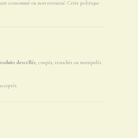
stant consommé ou non retourné. Cette politique
produits descellés
, coupés, tranchés ou manipulés
acceptés.