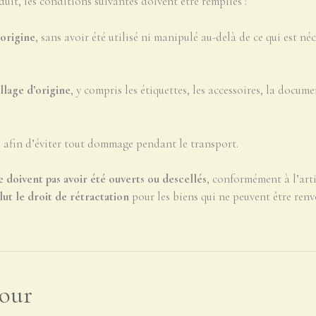
uit, les conditions suivantes doivent être remplies :
’origine
, sans avoir été utilisé ni manipulé au-delà de ce qui est néc
lage d’origine
, y compris les étiquettes, les accessoires, la docum
é
afin d’éviter tout dommage pendant le transport.
ne doivent pas avoir été ouverts ou descellés
, conformément à l’arti
lut le droit de rétractation
pour les biens qui ne peuvent être renv
tour