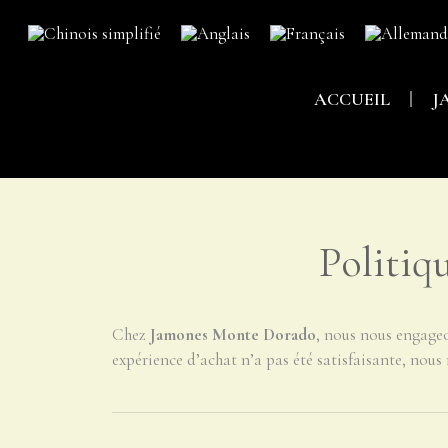
ACCUEIL
J
Politiq
Chez
Jamones Monte Dorado
, nous nous engageon
expérience d’achat n’a pas été satisfaisante, nous