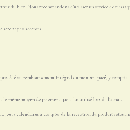
etour
du bien. Nous recommandons d’utiliser un service de messager
ne seront pas acceptés.
ra procédé au
remboursement intégral du montant payé
, y compris 
nt le
même moyen de paiement
que celui utilisé lors de l’achat.
4 jours calendaires
à compter de la réception du produit retourné 