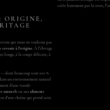
créée lentement par la terre, l’
: ORIGINE,
Monte Dorado n’est pas une mar
ÉRITAGE
engagement envers la pureté, l’a
avions que nous ne voulions pas
ns
revenir à l’origine
. À l’élevage
es longs, à la coupe délicate, à
ue — dont beaucoup sont 100 %
 dans un environnement naturel
pement d’une viande
s naturels
ou aux
aliments
lon d’une chaîne qui prend soin