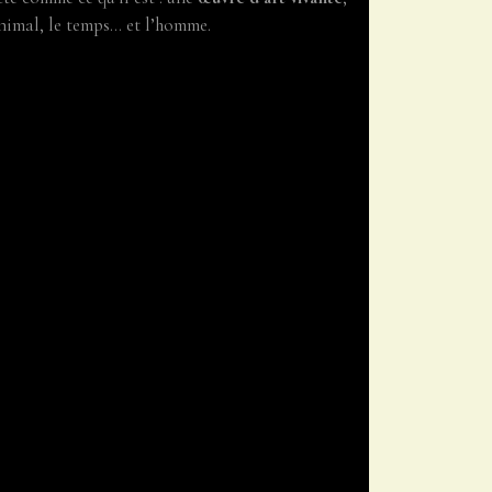
animal, le temps… et l’homme.
que de plus. C’est une philosophie. Un
uthenticité, l’éternel.