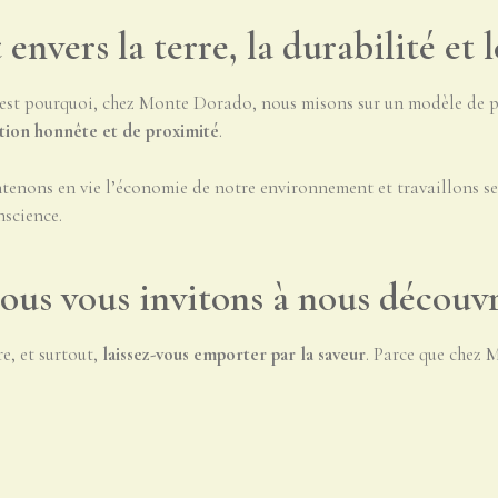
nvers la terre, la durabilité et 
’est pourquoi, chez Monte Dorado, nous misons sur un modèle de pr
tion honnête et de proximité
.
tenons en vie l’économie de notre environnement et travaillons sel
nscience.
ous vous invitons à nous découvr
e, et surtout,
laissez-vous emporter par la saveur
. Parce que chez