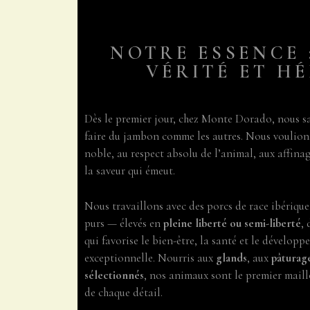
NOTRE ESSENCE 
VÉRITÉ ET H
Dès le premier jour, chez Monte Dorado, nous s
faire du jambon comme les autres. Nous voulio
noble, au respect absolu de l’animal, aux affinag
la saveur qui émeut.
Nous travaillons avec des porcs de race ibériq
purs — élevés en
pleine liberté ou semi-liberté
,
qui favorise le bien-être, la santé et le dévelop
exceptionnelle. Nourris aux
glands
, aux
pâturage
sélectionnés
, nos animaux sont le premier mail
de chaque détail.