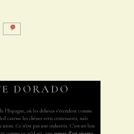
0
E DORADO
de l’Espagne, où les dehesas s’étendent comme
eil caresse les chênes verts centenaires, naît
e usine. Ce n’est pas une industrie. C’est un lieu
té comme ce qu’il est : une
œuvre d’art vivante
,