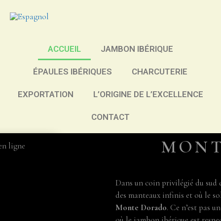
ACCUEIL
JAMBON IBÉRIQUE
ÉPAULES IBÉRIQUES
CHARCUTERIE
EXPORTATION
L’ORIGINE DE L’EXCELLENCE
CONTACT
MONT
Dans un coin privilégié du sud 
des manteaux infinis et où le sol
Monte Dorado
. Ce n’est pas un
où le jambon ibérique est respec