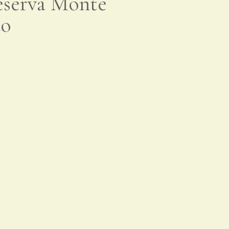
eserva Monte
do