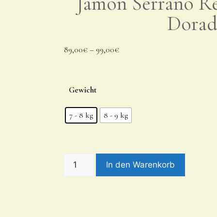
Jamón Serrano R
Dora
89,00
€
–
99,00
€
Gewicht
7 - 8 kg
8 - 9 kg
In den Warenkorb