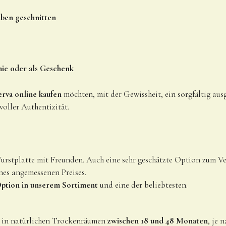
ben geschnitten
ie oder als Geschenk
rva online kaufen
möchten, mit der Gewissheit, ein sorgfältig aus
oller Authentizität.
 Wurstplatte mit Freunden. Auch eine sehr geschätzte Option zum V
nes angemessenen Preises.
 Option in unserem Sortiment
und eine der beliebtesten.
n in natürlichen Trockenräumen
zwischen 18 und 48 Monaten
, je 