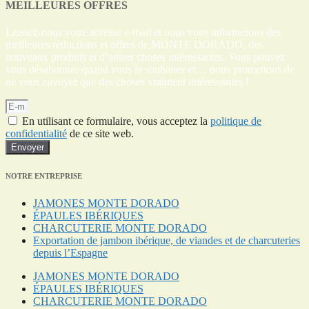
MEILLEURES OFFRES
Laissez-nous votre adresse e-mail et nous vous informerons des
meilleures réductions et offres de MONTE DORADO, des
nouveaux produits et d’autres choses intéressantes. Vous pouvez
vous désabonner quand vous le souhaitez et… nous promettons de
ne vous envoyer que des choses vraiment intéressantes !
En utilisant ce formulaire, vous acceptez la
politique de
confidentialité
de ce site web.
Envoyer
NOTRE ENTREPRISE
JAMONES MONTE DORADO
ÉPAULES IBÉRIQUES
CHARCUTERIE MONTE DORADO
Exportation de jambon ibérique, de viandes et de charcuteries
depuis l’Espagne
JAMONES MONTE DORADO
ÉPAULES IBÉRIQUES
CHARCUTERIE MONTE DORADO