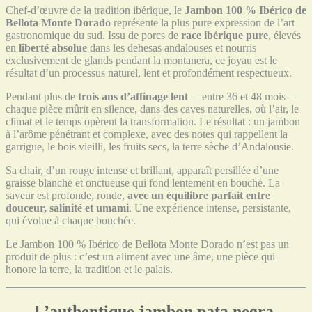
Chef-d’œuvre de la tradition ibérique, le
Jambon 100 % Ibérico de
Bellota Monte Dorado
représente la plus pure expression de l’art
gastronomique du sud. Issu de porcs de
race ibérique pure
, élevés
en
liberté absolue
dans les dehesas andalouses et nourris
exclusivement de glands pendant la montanera, ce joyau est le
résultat d’un processus naturel, lent et profondément respectueux.
Pendant plus de
trois ans d’affinage lent
—entre 36 et 48 mois—
chaque pièce mûrit en silence, dans des caves naturelles, où l’air, le
climat et le temps opèrent la transformation. Le résultat : un jambon
à l’arôme pénétrant et complexe, avec des notes qui rappellent la
garrigue, le bois vieilli, les fruits secs, la terre sèche d’Andalousie.
Sa chair, d’un rouge intense et brillant, apparaît persillée d’une
graisse blanche et onctueuse qui fond lentement en bouche. La
saveur est profonde, ronde,
avec un équilibre parfait entre
douceur, salinité et umami
. Une expérience intense, persistante,
qui évolue à chaque bouchée.
Le Jambon 100 % Ibérico de Bellota Monte Dorado n’est pas un
produit de plus : c’est un aliment avec une âme, une pièce qui
honore la terre, la tradition et le palais.
L’authentique jambon pata negra,