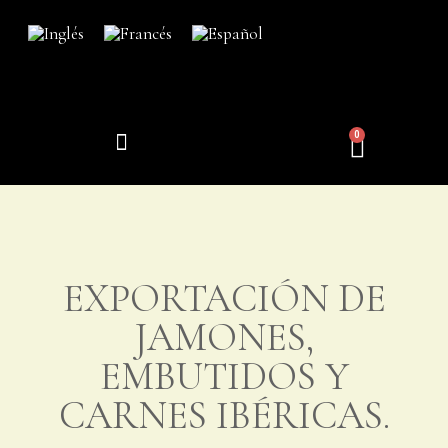
0
EL ORIGEN DE LA EXCELENCIA
EXPORTACIÓN DE
JAMONES,
EMBUTIDOS Y
CARNES IBÉRICAS.