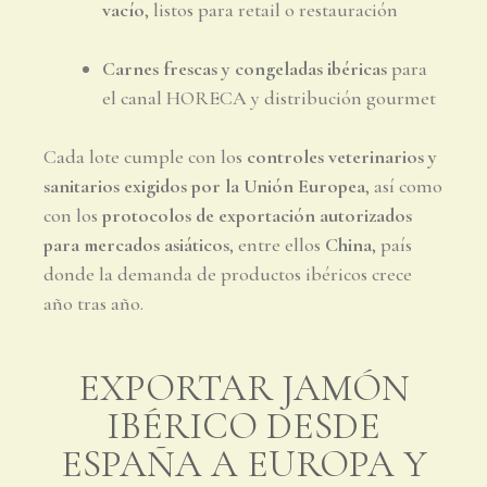
vacío
, listos para retail o restauración
Carnes frescas y congeladas ibéricas
para
el canal HORECA y distribución gourmet
Cada lote cumple con los
controles veterinarios y
sanitarios exigidos por la Unión Europea
, así como
con los
protocolos de exportación autorizados
para mercados asiáticos
, entre ellos
China
, país
donde la demanda de productos ibéricos crece
año tras año.
EXPORTAR JAMÓN
IBÉRICO DESDE
ESPAÑA A EUROPA Y