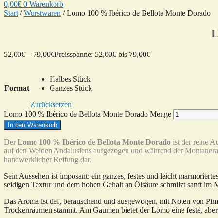
0,00
€
0
Warenkorb
Start
/
Wurstwaren
/ Lomo 100 % Ibérico de Bellota Monte Dorado
L
52,00
€
–
79,00
€
Preisspanne: 52,00€ bis 79,00€
Halbes Stück
Format
Ganzes Stück
Zurücksetzen
Lomo 100 % Ibérico de Bellota Monte Dorado Menge
In den Warenkorb
Der
Lomo 100 % Ibérico de Bellota Monte Dorado
ist der reine A
auf den Weiden Andalusiens aufgezogen und während der Montanera aus
handwerklicher Reifung dar.
Sein Aussehen ist imposant: ein ganzes, festes und leicht marmorierte
seidigen Textur und dem hohen Gehalt an Ölsäure schmilzt sanft im 
Das Aroma ist tief, berauschend und ausgewogen, mit Noten von Pime
Trockenräumen stammt. Am Gaumen bietet der Lomo eine feste, aber s