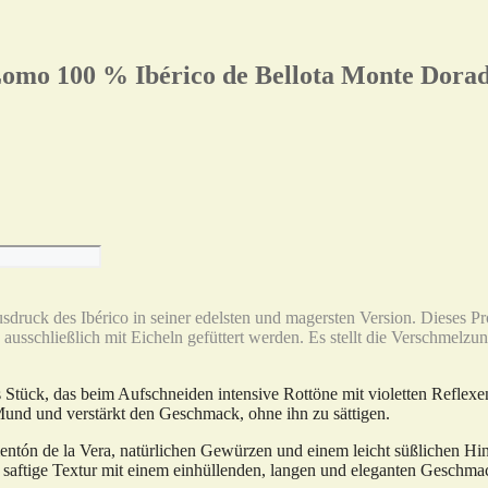
omo 100 % Ibérico de Bellota Monte Dora
usdruck des Ibérico in seiner edelsten und magersten Version. Dieses 
schließlich mit Eicheln gefüttert werden. Es stellt die Verschmelzun
s Stück, das beim Aufschneiden intensive Rottöne mit violetten Reflexen
Mund und verstärkt den Geschmack, ohne ihn zu sättigen.
ntón de la Vera, natürlichen Gewürzen und einem leicht süßlichen Hin
aftige Textur mit einem einhüllenden, langen und eleganten Geschmac