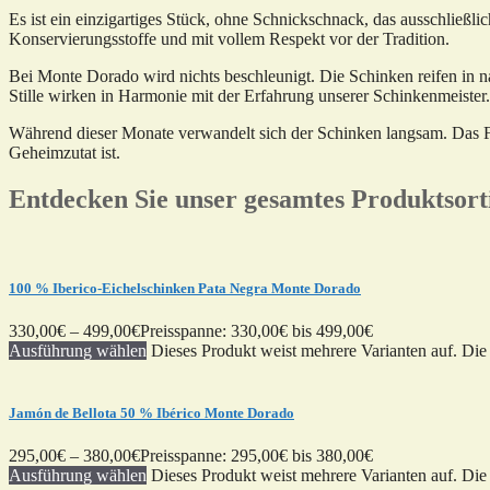
Es ist ein einzigartiges Stück, ohne Schnickschnack, das ausschließli
Konservierungsstoffe und mit vollem Respekt vor der Tradition.
Bei Monte Dorado wird nichts beschleunigt. Die Schinken reifen in
Stille wirken in Harmonie mit der Erfahrung unserer Schinkenmeister. 
Während dieser Monate verwandelt sich der Schinken langsam. Das Fett 
Geheimzutat ist.
Entdecken Sie unser gesamtes Produktsor
100 % Iberico-Eichelschinken Pata Negra Monte Dorado
330,00
€
–
499,00
€
Preisspanne: 330,00€ bis 499,00€
Ausführung wählen
Dieses Produkt weist mehrere Varianten auf. Di
Jamón de Bellota 50 % Ibérico Monte Dorado
295,00
€
–
380,00
€
Preisspanne: 295,00€ bis 380,00€
Ausführung wählen
Dieses Produkt weist mehrere Varianten auf. Di