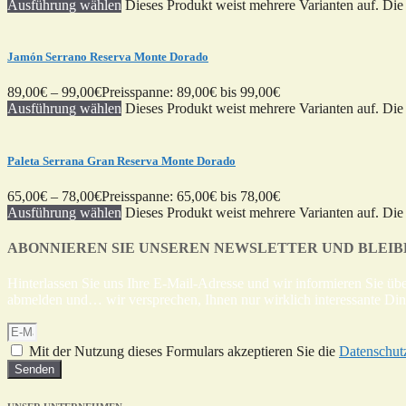
Ausführung wählen
Dieses Produkt weist mehrere Varianten auf. Di
Jamón Serrano Reserva Monte Dorado
89,00
€
–
99,00
€
Preisspanne: 89,00€ bis 99,00€
Ausführung wählen
Dieses Produkt weist mehrere Varianten auf. Di
Paleta Serrana Gran Reserva Monte Dorado
65,00
€
–
78,00
€
Preisspanne: 65,00€ bis 78,00€
Ausführung wählen
Dieses Produkt weist mehrere Varianten auf. Di
ABONNIEREN SIE UNSEREN NEWSLETTER UND BLEIBE
Hinterlassen Sie uns Ihre E-Mail-Adresse und wir informieren Sie 
abmelden und… wir versprechen, Ihnen nur wirklich interessante Din
Mit der Nutzung dieses Formulars akzeptieren Sie die
Datenschut
Senden